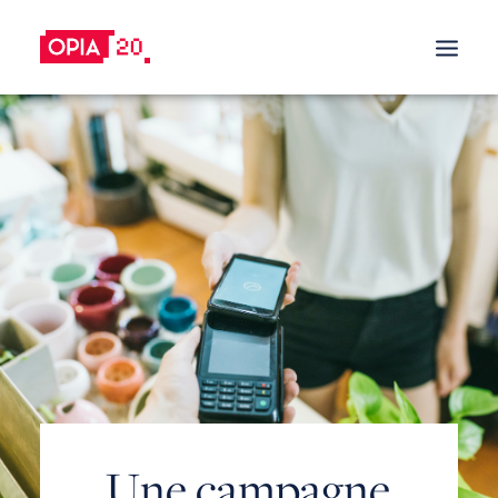
LES OFFRES PROMOTIONNELLES
NOS SOLUTIONS
OFFRE DE REMBOURSEMENT
OFFRE DE REPRISE
SATISFAIT OU REMBOURSÉ
PRIME À L’ACHAT
OFFRES PROMOTIONNELLES STRATÉGIQUES
OFFRES PROMOTIONNELLES TACTIQUE
REFERRAL & REWARDS PROGRAMS
U
n
e
c
a
m
p
a
g
n
e
EXPLICATIONS SUR LES CAMPAGNES
PROMOTIONNELLES