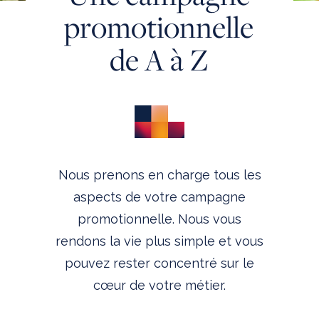
p
r
o
m
o
t
i
o
n
n
e
l
l
e
QU’EST-CE QU’UNE CAMPAGNE DE PROMOTION DES
VENTES?
d
e
A
à
Z
LES AVANTAGES DE LA PROMOTION DES VENTES
MAÎTRISE DES RISQUES FINANCIERS
UNE CAMPAGNE DE PROMOTION DE A À Z
PERSPECTIVES
SCIENCE DE LA PROMOTION DES VENTES
OPIA CLOUD
Nous prenons en charge tous les
TÉMOIGNAGES CLIENTS
aspects de votre campagne
promotionnelle. Nous vous
QUI SOMMES-NOUS
rendons la vie plus simple et vous
CONTACTEZ-NOUS
pouvez rester concentré sur le
cœur de votre métier.