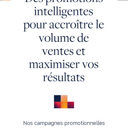
i
n
t
e
l
l
i
g
e
n
t
e
s
QU’EST-CE QU’UNE CAMPAGNE DE PROMOTION DES
VENTES?
p
o
u
r
a
c
c
r
o
î
t
r
e
l
e
LES AVANTAGES DE LA PROMOTION DES VENTES
MAÎTRISE DES RISQUES FINANCIERS
v
o
l
u
m
e
d
e
UNE CAMPAGNE DE PROMOTION DE A À Z
v
e
n
t
e
s
e
t
PERSPECTIVES
SCIENCE DE LA PROMOTION DES VENTES
m
a
x
i
m
i
s
e
r
v
o
s
OPIA CLOUD
r
é
s
u
l
t
a
t
s
TÉMOIGNAGES CLIENTS
QUI SOMMES-NOUS
CONTACTEZ-NOUS
Nos campagnes promotionnelles