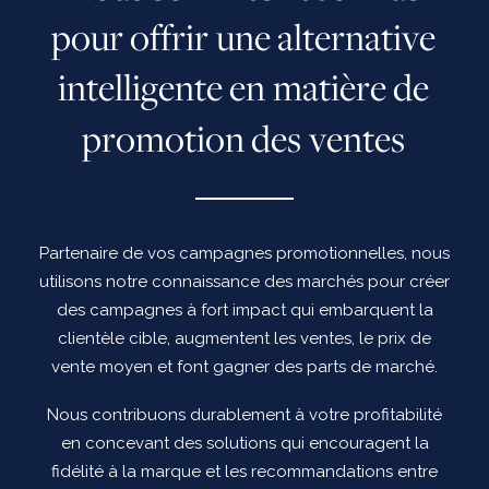
p
o
u
r
o
f
f
r
i
r
u
n
e
a
l
t
e
r
n
a
t
i
v
e
i
n
t
e
l
l
i
g
e
n
t
e
e
n
m
a
t
i
è
r
e
d
e
p
r
o
m
o
t
i
o
n
d
e
s
v
e
n
t
e
s
Partenaire de vos campagnes promotionnelles, nous
utilisons notre connaissance des marchés pour créer
des campagnes à fort impact qui embarquent la
clientèle cible, augmentent les ventes, le prix de
vente moyen et font gagner des parts de marché.
Nous contribuons durablement à votre profitabilité
en concevant des solutions qui encouragent la
fidélité à la marque et les recommandations entre