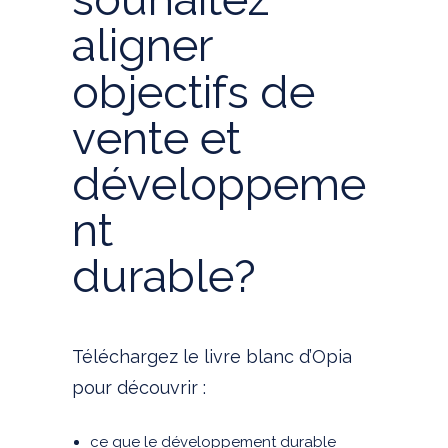
a
l
i
g
n
e
r
o
b
j
e
c
t
i
f
s
d
e
v
e
n
t
e
e
t
d
é
v
e
l
o
p
p
e
m
e
n
t
d
u
r
a
b
l
e
?
Téléchargez le livre blanc d’Opia
pour découvrir :
ce que le développement durable