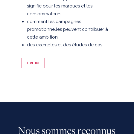
signifie pour les marques et les
consommateurs
comment les campagnes
promotionnelles peuvent contribuer à
cette ambition
des exemples et des études de cas
LIRE ICI
N
o
u
s
s
o
m
m
e
s
r
e
c
o
n
n
u
s