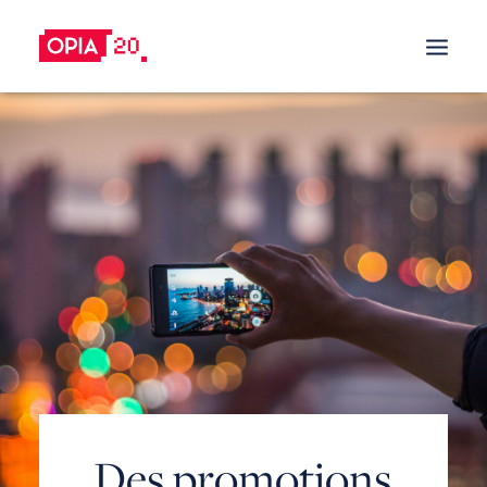
LES OFFRES PROMOTIONNELLES
NOS SOLUTIONS
OFFRE DE REMBOURSEMENT
OFFRE DE REPRISE
SATISFAIT OU REMBOURSÉ
PRIME À L’ACHAT
OFFRES PROMOTIONNELLES STRATÉGIQUES
OFFRES PROMOTIONNELLES TACTIQUE
REFERRAL & REWARDS PROGRAMS
D
e
s
p
r
o
m
o
t
i
o
n
s
EXPLICATIONS SUR LES CAMPAGNES
PROMOTIONNELLES