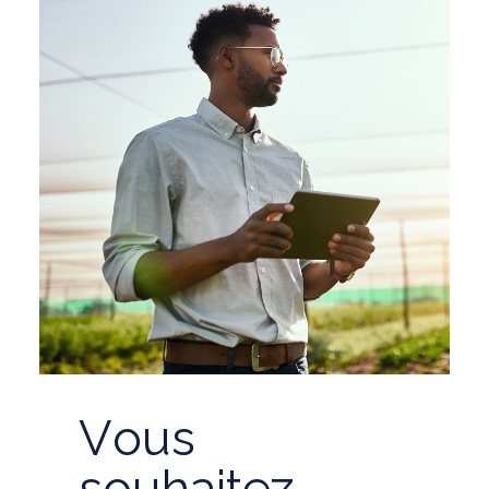
V
o
u
s
s
o
u
h
a
i
t
e
z